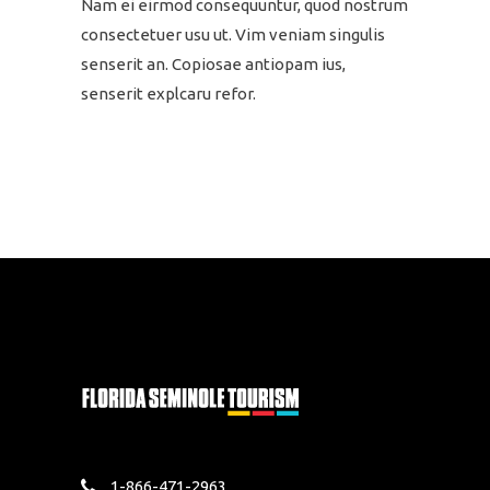
Nam ei eirmod consequuntur, quod nostrum
consectetuer usu ut. Vim veniam singulis
senserit an. Copiosae antiopam ius,
senserit explcaru refor.
1-866-471-2963